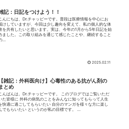
雑記：日記をつけよう！！
こんにちは、Dr.チャッピーです。普段は医療情報を中心にお
届けしていますが、今回は少し趣向を変えて、私の個人的な体
験を共有したいと思います。実は、今年の1月から5年日記を始
めました。この取り組みを通じて感じたことや、継続すること
の...
2025.02.11
【雑記：外科医向け】心毒性のある抗がん剤の
まとめ
こんばんは。Dr.チャッピーです。 このブログではご覧いただ
いた皆様に 外科の病気のことをみんなに知ってもらって人生
を快適に過ごしてもらいたい 自分のマンガを様々な方に楽し
んでもらいたい というのが私の目標です。 ...