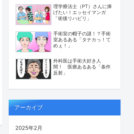
理学療法士（PT）さんに捧
げたい！エッセイマンガ
「術後リハビリ」
手術室の帽子の謎！？手術
室あるある「タナカっ！て
めぇ！」
外科医は手術大好き人
間！ 医療あるある「条件
反射」
アーカイブ
2025年2月