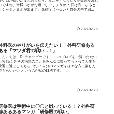
かい日が続いたなと思ったら、また寒くなったり寒暖差が激し
いですね。皆様いかがお過ごしでしょうか？ 私は春になると
クシャミと鼻水が出ます。花粉症じゃないと自分の中で思...
2021.02.26
外科医のやりがいを伝えたい！！外科研修ある
ある「マツダ君の戦い…！」
こんにちは！Dr.チャッピーです。 このブログをご覧いただい
た皆様に 外科の病気のことをみんなに知ってもらって人生を
快適に過ごしてもらいたい 自分のマンガを様々な方に楽しん
でもらいたい というのが私の目標です。 ...
2021.02.23
研修医は手術中に〇〇と戦っている！？外科研
修あるあるマンガ「研修医の戦い」