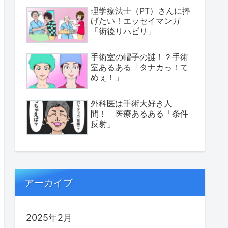
理学療法士（PT）さんに捧
げたい！エッセイマンガ
「術後リハビリ」
手術室の帽子の謎！？手術
室あるある「タナカっ！て
めぇ！」
外科医は手術大好き人
間！ 医療あるある「条件
反射」
アーカイブ
2025年2月