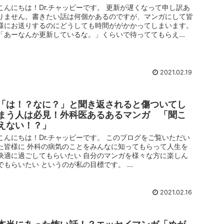
こんにちは！Dr.チャッピーです。 更新が遅くなって申し訳あ
りません。書きたい話は何個かあるのですが、マンガにして皆
様にお送りするのにどうしても時間ががかかってしまいます。
「あーなんか更新しているな。」くらいで待っててもらえ...
2021.02.19
「は！？なに？」と聞き返されると傷ついてし
まう人は必見！外科医あるあるマンガ 「聞こ
えない！？」
こんにちは！Dr.チャッピーです。 このブログをご覧いただい
た皆様に 外科の病気のことをみんなに知ってもらって人生を
快適に過ごしてもらいたい 自分のマンガを様々な方に楽しん
でもらいたい というのが私の目標です。 ...
2021.02.16