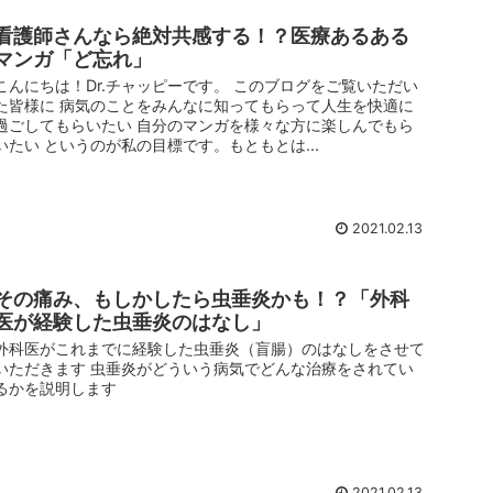
看護師さんなら絶対共感する！？医療あるある
マンガ「ど忘れ」
こんにちは！Dr.チャッピーです。 このブログをご覧いただい
た皆様に 病気のことをみんなに知ってもらって人生を快適に
過ごしてもらいたい 自分のマンガを様々な方に楽しんでもら
いたい というのが私の目標です。もともとは...
2021.02.13
その痛み、もしかしたら虫垂炎かも！？「外科
医が経験した虫垂炎のはなし」
外科医がこれまでに経験した虫垂炎（盲腸）のはなしをさせて
いただきます 虫垂炎がどういう病気でどんな治療をされてい
るかを説明します
2021.02.13