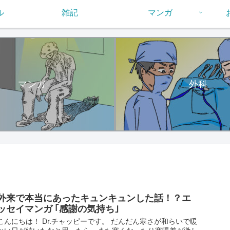
ル
雑記
マンガ
マンガ
外科
外来で本当にあったキュンキュンした話！？エ
ッセイマンガ ｢感謝の気持ち｣
こんにちは！ Dr.チャッピーです。 だんだん寒さが和らいで暖