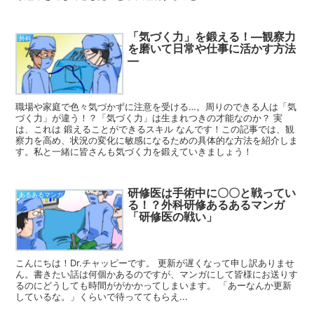
「気づく力」を鍛える！—観察力
外科
を磨いて日常や仕事に活かす方法
—
職場や家庭で色々気づかずに注意を受ける…。周りのできる人は「気
づく力」が違う！？「気づく力」は生まれつきの才能なのか？ 実
は、これは 鍛えることができるスキル なんです！この記事では、観
察力を高め、状況の変化に敏感になるための具体的な方法を紹介しま
す。私と一緒に皆さんも気づく力を鍛えていきましょう！
研修医は手術中に〇〇と戦ってい
あるあるマンガ
る！？外科研修あるあるマンガ
「研修医の戦い」
こんにちは！Dr.チャッピーです。 更新が遅くなって申し訳ありませ
ん。書きたい話は何個かあるのですが、マンガにして皆様にお送りす
るのにどうしても時間ががかかってしまいます。 「あーなんか更新
しているな。」くらいで待っててもらえ...