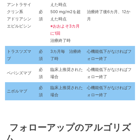
アントラサイ
えた時点
クリン系
必
500 mg/m2を超
治療終了後6カ月、12か
アドリアシン
須
えた時点
月
エピルビシン
※おおよそ3カ月
に1回
治療終了時
トラスツズマ
必
3カ月毎 治療終
心機能低下がなければフ
ブ
須
了時
ォロー終了
必
臨床上推奨された
心機能低下がなければフ
ベバシズマブ
須
場合
ォロー終了
必
臨床上推奨された
心機能低下がなければフ
ニボルマブ
須
場合
ォロー終了
フォローアップのアルゴリズ
ム