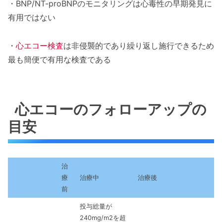
・BNP/NT-proBNPのモニタリングは心毒性の早期発見に
有用ではない
・
心エコー検査
は非侵襲的であり繰り返し施行できるため
最も簡便で有用な検査である
心エコーのフォローアップの
目安
治
療
治療中
治療後
前
投与総量が
240mg/m2を超