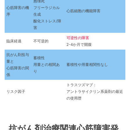
胞壊死
心筋障害の機
フリーラジカル
心筋細胞の機能障害
序
生成
酸化ストレス/障
害
可逆性の障害
臨床経過
不可逆的
2-4か月で開腹
抗がん剤投与
蓄積性
量と
用量との相関あ
蓄積性や用量相関性なし
心筋障害の関
り
係
トラスツズマブ：
リスク因子
アントラサイクリン系薬剤の最近
の使用歴
抗がん剤治療関連心筋障害発