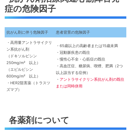
症の危険因子
抗がん剤に伴う危険因子
患者背景の危険因子
・高用量アントラサイクリ
・65歳以上の高齢者または15歳未満
ン系抗がん剤
・冠動脈疾患の既往
（ドキソルビシン
・慢性心不全・心筋症の既往
250mg/m² 以上）
・高血圧症、糖尿病、喫煙、肥満（2つ
（エピルビシン
以上該当する症例）
600mg/m² 以上）
・
アントラサイクリン系抗がん剤の既往
・HER2阻害薬（トラスツ
または同時併用
ズマブ）
各薬剤について