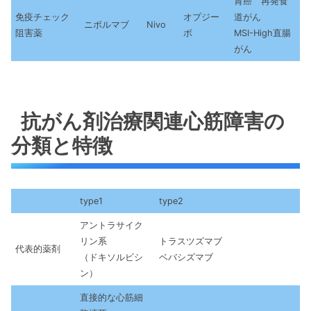
胃癌 再発食
免疫チェック
オプジー
道がん
ニボルマブ
Nivo
阻害薬
ボ
MSI-High直腸
がん
抗がん剤治療関連心筋障害の
分類と特徴
type1
type2
アントラサイク
リン系
トラスツズマブ
代表的薬剤
（ドキソルビシ
ベバシズマブ
ン）
直接的な心筋細