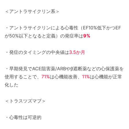
＜アントラサイクリン系＞
・アントラサイクリンによる心毒性（EF10%低下かつEF
が50%以下となると定義）の発症率は
9%
・発症のタイミングの中央値は
3.5か月
・早期発見でACE阻害薬/ARBやβ遮断薬などの心保護薬を
使用することで、
71%
は心機能改善、
11%
は心機能が正常
化した
＜トラスツズマブ＞
・心毒性は可逆的