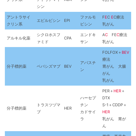
シン
アントラサイ
ファルモ
F
E
C
E
C療法
エピルビシン
EPI
クリン系
ビシン
乳がん
シクロホスフ
エンドキ
A
C
FE
C
療法
アルキル化薬
CPA
ァミド
サン
乳がん
FOLFOX＋
BEV
療法
アバスチ
分子標的薬
ベバシズマブ
BEV
胃がん 大腸
ン
がん
乳がん
PER＋
HER
＋
ハーセプ
DTX
トラスツヅマ
チン
S-1＋CDDP＋
分子標的薬
HER
ブ
カドサイ
HER
ラ
乳がん 胃が
ん